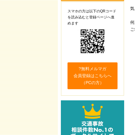
記
気
事
スマホの方は以下のQRコード
を読み込むと登録ページへ進
何
めます
ご
?無料メルマガ
会員登録はこちらへ
（PCの方）