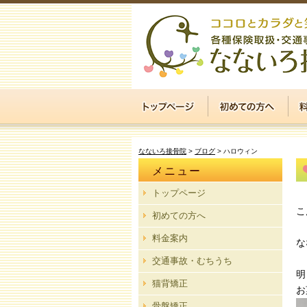
なないろ接骨院
>
ブログ
>
ハロウィン
メニュー
トップページ
こ
初めての方へ
料金案内
な
交通事故・むちうち
明
猫背矯正
お
骨盤矯正