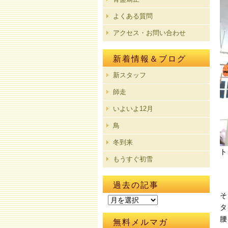
よくある質問
アクセス・お問い合わせ
新着情報＆ブログ
新スタッフ
師走
いよいよ12月
鳥
冬到来
ト
もうすぐ初雪
過去の記事
そ
過
タ
去
腰
の
無料メルマガ