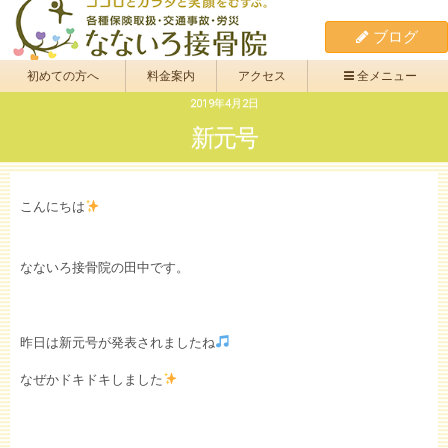
ブログ
初めての方へ
料金案内
アクセス
全メニュー
2019年4月2日
新元号
こんにちは
なないろ接骨院の田中です。
昨日は新元号が発表されましたね
なぜかドキドキしました