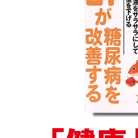
の方へ
料金案内
交通事故・むちうち
猫背矯正
骨盤矯正
よくある質問
Copyright© 2026
なないろ接骨院
All Rights Reserved.