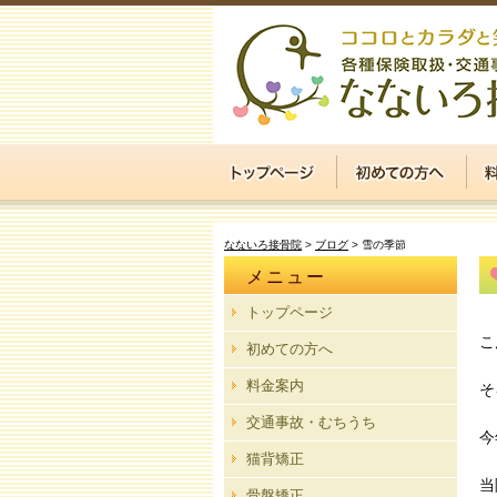
なないろ接骨院
>
ブログ
>
雪の季節
メニュー
トップページ
こ
初めての方へ
料金案内
そ
交通事故・むちうち
今
猫背矯正
当
骨盤矯正