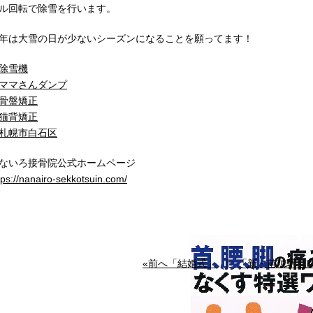
ル回転で除雪を行います。
年は大雪の日が少ないシーズンになることを願ってます！
除雪機
ママさんダンプ
骨盤矯正
猫背矯正
札幌市白石区
ないろ接骨院公式ホームページ
tps://nanairo-sekkotsuin.com/
«前へ「結婚式」
｜
「新・苗穂駅」次