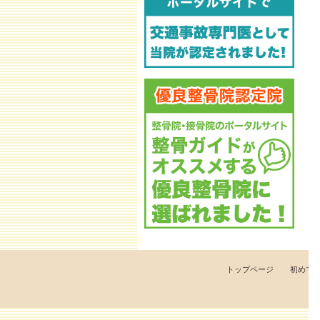
トップページ
初めて