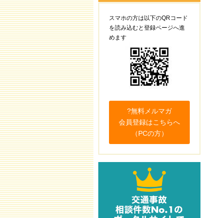
記
事
スマホの方は以下のQRコード
を読み込むと登録ページへ進
めます
?無料メルマガ
会員登録はこちらへ
（PCの方）